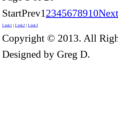
Start
Prev
1
2
3
4
5
6
7
8
9
10
Nex
Link1
|
Link2
|
Link3
Copyright © 2013. All Righ
Designed by Greg D.