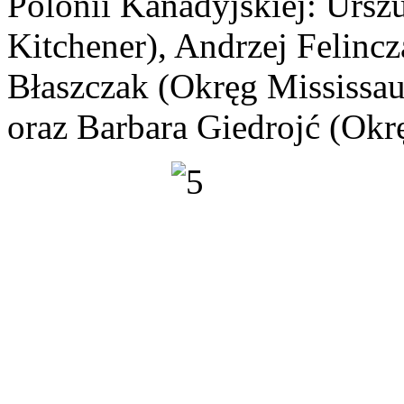
Polonii Kanadyjskiej: Urs
Kitchener), Andrzej Felinc
Błaszczak (Okręg Mississau
oraz Barbara Giedrojć (Okr