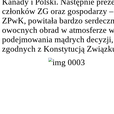
Kanady i Polski. Następnie pre
członków ZG oraz gospodarzy –
ZPwK, powitała bardzo serdeczn
owocnych obrad w atmosferze 
podejmowania mądrych decyzji, 
zgodnych z Konstytucją Związk