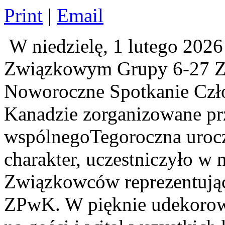
Print
|
Email
W niedzielę, 1 lutego 20
Związkowym Grupy 6-27 Z
Noworoczne Spotkanie Cz
Kanadzie zorganizowane pr
wspólnegoTegoroczna urocz
charakter, uczestniczyło w
Związkowców reprezentują
ZPwK. W pięknie udekorowa