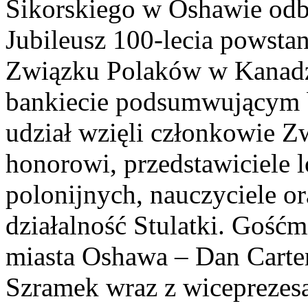
Sikorskiego w Oshawie odby
Jubileusz 100-lecia powstan
Związku Polaków w Kanadz
bankiecie podsumwującym b
udział wzięli członkowie Z
honorowi, przedstawiciele l
polonijnych, nauczyciele o
działalność Stulatki. Gość
miasta Oshawa – Dan Carte
Szramek wraz z wiceprezes