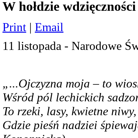
W hołdzie wdzięczności
Print
|
Email
11 listopada - Narodowe Św
„...Oj­czy­zna moja – to wio­s
Wśród pól le­chic­kich sa­dzo­
To rze­ki, lasy, kwiet­ne niwy,
Gdzie pieśń na­dziei śpie­wa­