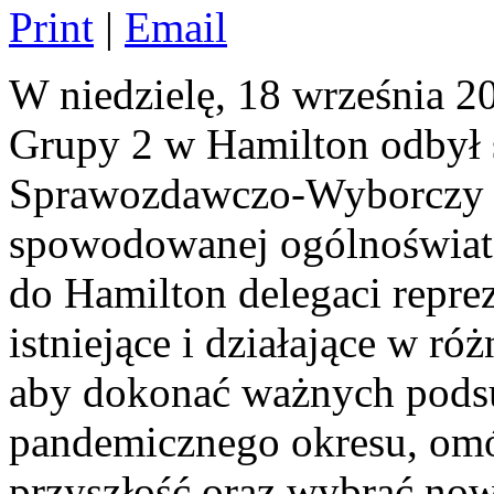
Print
|
Email
W niedzielę, 18 września
Grupy 2 w Hamilton odbył 
Sprawozdawczo-Wyborczy Z
spowodowanej ogólnoświat
do Hamilton delegaci repr
istniejące i działające w ró
aby dokonać ważnych pod
pandemicznego okresu, omó
przyszłość oraz wybrać no