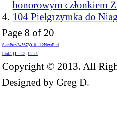
honorowym członkiem 
104 Pielgrzymka do Niag
Page 8 of 20
Start
Prev
3
4
5
6
7
8
9
10
11
12
Next
End
Link1
|
Link2
|
Link3
Copyright © 2013. All Righ
Designed by Greg D.