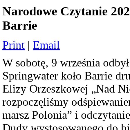
Narodowe Czytanie 20
Barrie
Print
|
Email
W sobotę, 9 września odby
Springwater koło Barrie dr
Elizy Orzeszkowej „Nad N
rozpoczęliśmy odśpiewanie
marsz Polonia” i odczytani
Dudy wystosowanego do bior