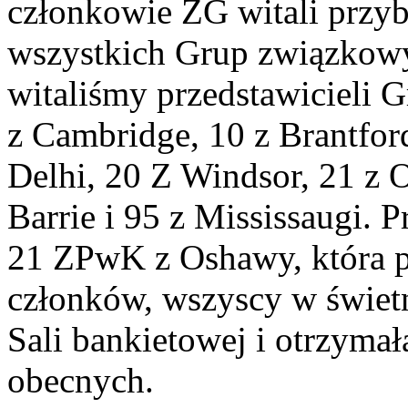
członkowie ZG witali przyb
wszystkich Grup związkow
witaliśmy przedstawicieli G
z Cambridge, 10 z Brantford
Delhi, 20 Z Windsor, 21 z O
Barrie i 95 z Mississaugi. 
21 ZPwK z Oshawy, która p
członków, wszyscy w świe
Sali bankietowej i otrzyma
obecnych.