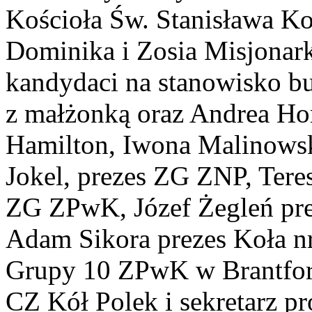
Kościoła Św. Stanisława Ko
Dominika i Zosia Misjonark
kandydaci na stanowisko bu
z małżonką oraz Andrea Hor
Hamilton, Iwona Malinows
Jokel, prezes ZG ZNP, Tere
ZG ZPwK, Józef Żegleń pr
Adam Sikora prezes Koła n
Grupy 10 ZPwK w Brantfor
CZ Kół Polek i sekretarz 