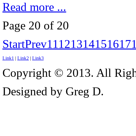
Read more ...
Page 20 of 20
Start
Prev
11
12
13
14
15
16
17
Link1
|
Link2
|
Link3
Copyright © 2013. All Righ
Designed by Greg D.