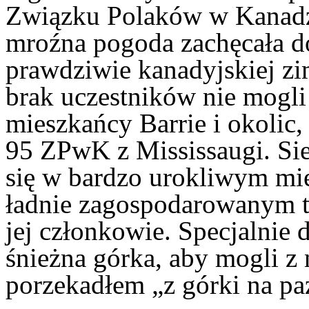
Związku Polaków w Kanadzi
mroźna pogoda zachęcała d
prawdziwie kanadyjskiej zi
brak uczestników nie mogli 
mieszkańcy Barrie i okolic,
95 ZPwK z Mississaugi. Si
się w bardzo urokliwym mie
ładnie zagospodarowanym t
jej członkowie. Specjalnie 
śnieżna górka, aby mogli z
porzekadłem „z górki na pa