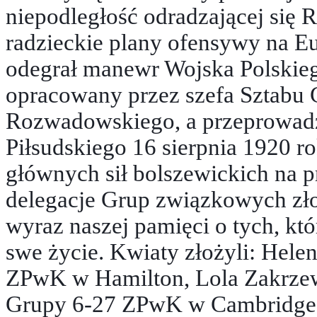
niepodległość odradzającej się R
radzieckie plany ofensywy na E
odegrał manewr Wojska Polskie
opracowany przez szefa Sztabu
Rozwadowskiego, a przeprowad
Piłsudskiego 16 sierpnia 1920 
głównych sił bolszewickich na 
delegacje Grup związkowych złoż
wyraz naszej pamięci o tych, kt
swe życie. Kwiaty złożyli: Hele
ZPwK w Hamilton, Lola Zakrzew
Grupy 6-27 ZPwK w Cambridge,