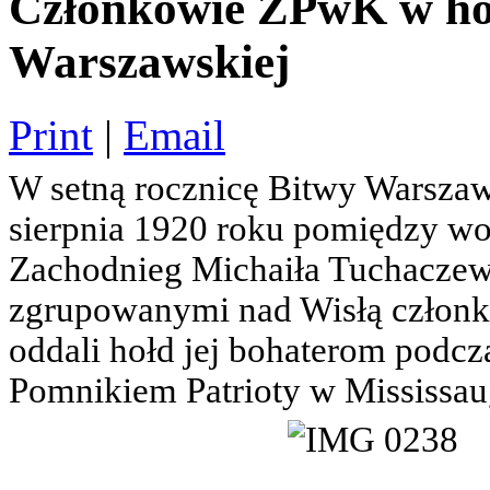
Członkowie ZPwK w ho
Warszawskiej
Print
|
Email
W setną rocznicę Bitwy Warszaw
sierpnia 1920 roku pomiędzy wo
Zachodnieg Michaiła Tuchaczew
zgrupowanymi nad Wisłą człon
oddali hołd jej bohaterom podcza
Pomnikiem Patrioty w Mississaug