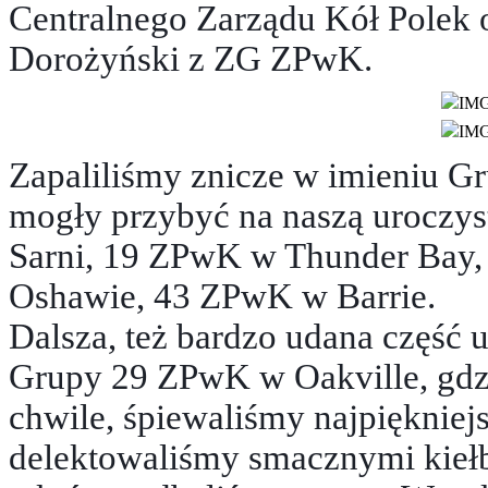
Centralnego Zarządu Kół Polek o
Dorożyński z ZG ZPwK.
Zapaliliśmy znicze w imieniu Gr
mogły przybyć na naszą uroczy
Sarni, 19 ZPwK w Thunder Bay
Oshawie, 43 ZPwK w Barrie.
Dalsza, też bardzo udana część u
Grupy 29 ZPwK w Oakville, gdzi
chwile, śpiewaliśmy najpiękniej
delektowaliśmy smacznymi kieł