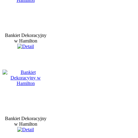
Bankiet Dekoracyjny
w Hamilton
Bankiet Dekoracyjny
w Hamilton