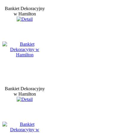
Bankiet Dekoracyjny
w Hamilton
Bankiet Dekoracyjny
w Hamilton