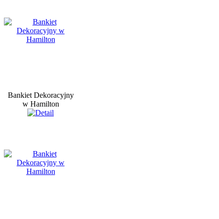
Bankiet Dekoracyjny
w Hamilton