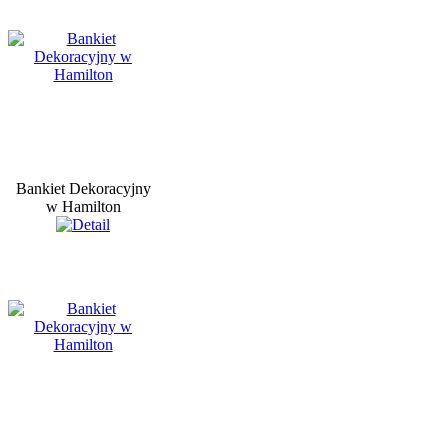
Bankiet Dekoracyjny
w Hamilton