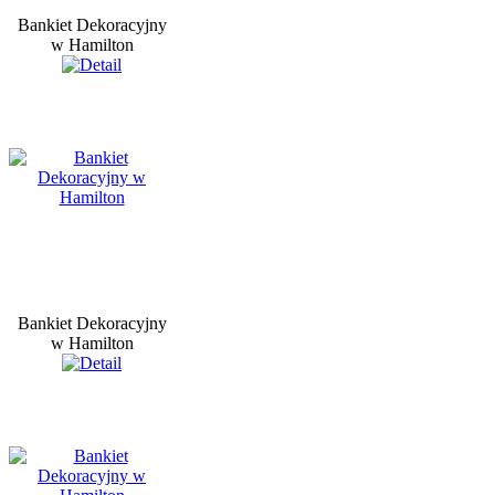
Bankiet Dekoracyjny
w Hamilton
Bankiet Dekoracyjny
w Hamilton