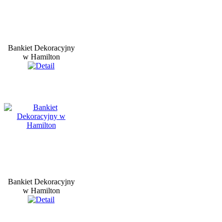
Bankiet Dekoracyjny
w Hamilton
Bankiet Dekoracyjny
w Hamilton